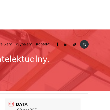
ve Slam
Wynajem
Kontakt
ntelektualny.
DATA
08 gru 2021