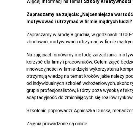
Więcej Informacji na temat
Szkoły Kreatywności
Zapraszamy na zajęcia: „Najcenniejsza wartość 
motywować i utrzymać w firmie mądrych ludzi
Zapraszamy w środę 8 grudnia, w godzinach 10:00-
zbudować, motywować i utrzymać w firmie mądrych
Na zajęciach omówimy metodę zarządzania, motywow
korzyść dla firmy i pracowników. Celem zajęć będ
innowacyjności w firmie dzięki wykorzystaniu komp
otrzymają wiedzę na temat kroków jakie należy po
od indywidualnych szkoleń wdrożeniowych, skończy
grupie profesjonalistów, którzy poza wysoką efekty
adaptacyjność do zmieniających się realiów rynkow
Szkolenie poprowadzi: Agnieszka Durska, menadżerka
Zajęcia prowadzone są online.