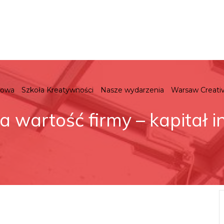
gowa
Szkoła Kreatywności
Nasze wydarzenia
Warsaw Creati
a wartość firmy – kapitał i