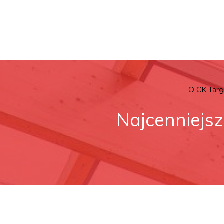
O CK Tar
Najcenniejsz